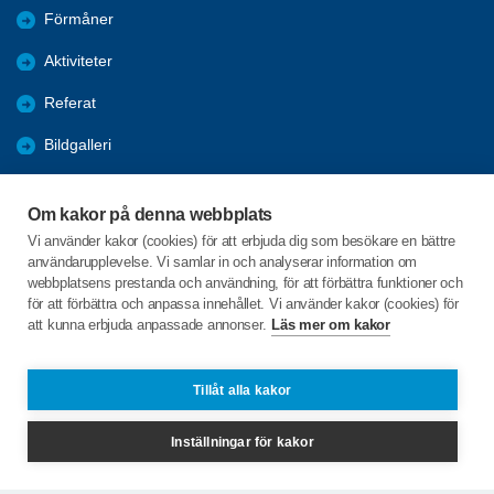
Förmåner
Aktiviteter
Referat
Bildgalleri
Historik
Om kakor på denna webbplats
KPR
Vi använder kakor (cookies) för att erbjuda dig som besökare en bättre
användarupplevelse. Vi samlar in och analyserar information om
Engagera DIG i vår förening
webbplatsens prestanda och användning, för att förbättra funktioner och
för att förbättra och anpassa innehållet. Vi använder kakor (cookies) för
att kunna erbjuda anpassade annonser.
Läs mer om kakor
C/o:Lennart Lööw
Aspholmsgatan 21 lgh 1001
553 23 Jönköping
Tillåt alla kakor
Telefon:
+46 739816924
Inställningar för kakor
jonkopingcentrum@spfseniorerna.se