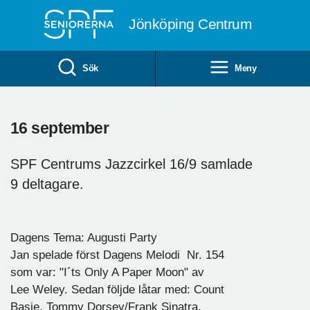
Till övergripande innehåll
Jönköping Centrum
Sök
Meny
16 september
SPF Centrums Jazzcirkel 16/9 samlade
9 deltagare.
Dagens Tema: Augusti Party
Jan spelade först Dagens Melodi Nr. 154
som var: "I´ts Only A Paper Moon" av
Lee Weley. Sedan följde låtar med: Count
Basie, Tommy Dorsey/Frank Sinatra,