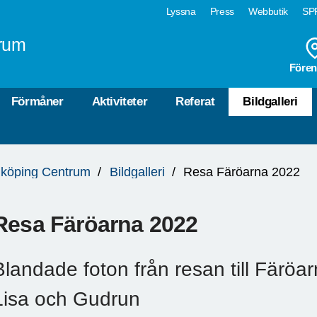
Lyssna
Press
Webbutik
SPF
rum
Fören
Förmåner
Aktiviteter
Referat
Bildgalleri
köping Centrum
Bildgalleri
Resa Färöarna 2022
Resa Färöarna 2022
Blandade foton från resan till Färöar
Lisa och Gudrun