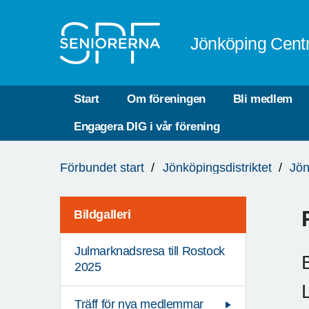
Till övergripande innehåll
Jönköping Cent
Start
Om föreningen
Bli medlem
Engagera DIG i vår förening
Du
Förbundet start
Jönköpingsdistriktet
Jön
är
här:
Bildgalleri
Julmarknadsresa till Rostock
2025
Träff för nya medlemmar