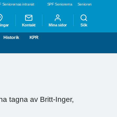
 Seniorernas intranät
SPF Seniorerna
Senioren
ingar
Kontakt
Mina sidor
Sök
Historik
KPR
na tagna av Britt-Inger,