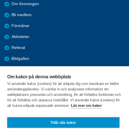
Om föreningen
Bli medlem
Förmåner
Aktiviteter
Referat
Bildgalleri
Historik
Om kakor på denna webbplats
KPR
Vi använder kakor (cookies) för att erbjuda dig som besökare en bättre
användarupplevelse. Vi samlar in och analyserar information om
Engagera DIG i vår förening
webbplatsens prestanda och användning, för att förbättra funktioner och
för att förbättra och anpassa innehållet. Vi använder kakor (cookies) för
att kunna erbjuda anpassade annonser.
Läs mer om kakor
C/o:Lennart Lööw
Aspholmsgatan 21 lgh 1001
553 23 Jönköping
Tillåt alla kakor