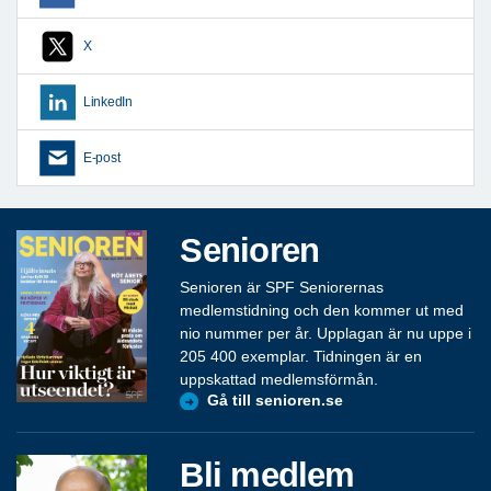
X
LinkedIn
E-post
Senioren
Senioren är SPF Seniorernas
medlemstidning och den kommer ut med
nio nummer per år. Upplagan är nu uppe i
205 400 exemplar. Tidningen är en
uppskattad medlemsförmån.
Gå till senioren.se
Bli medlem