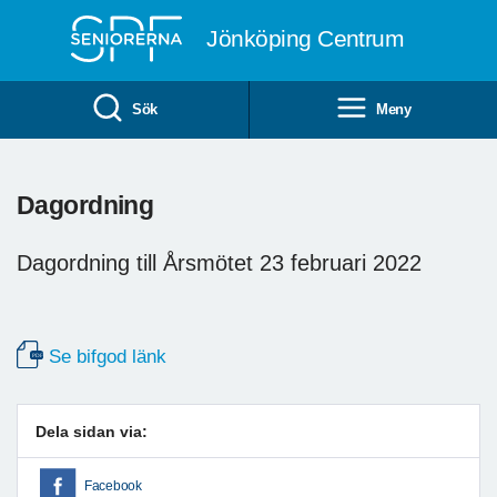
Till övergripande innehåll
Jönköping Centrum
Sök
Meny
Dagordning
Dagordning till Årsmötet 23 februari 2022
Se bifgod länk
Dela sidan via:
Facebook