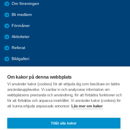
Om föreningen
Bli medlem
Förmåner
Aktiviteter
Referat
Bildgalleri
Historik
Om kakor på denna webbplats
KPR
Vi använder kakor (cookies) för att erbjuda dig som besökare en bättre
användarupplevelse. Vi samlar in och analyserar information om
Engagera DIG i vår förening
webbplatsens prestanda och användning, för att förbättra funktioner och
för att förbättra och anpassa innehållet. Vi använder kakor (cookies) för
att kunna erbjuda anpassade annonser.
Läs mer om kakor
C/o:Lennart Lööw
Aspholmsgatan 21 lgh 1001
553 23 Jönköping
Tillåt alla kakor