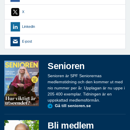
X
LinkedIn
E-post
Senioren
Senioren är SPF Seniorernas
medlemstidning och den kommer ut med
nio nummer per år. Upplagan är nu uppe i
205 400 exemplar. Tidningen är en
uppskattad medlemsförmån.
Gå till senioren.se
Bli medlem