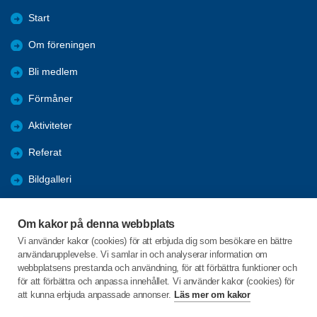
Start
Om föreningen
Bli medlem
Förmåner
Aktiviteter
Referat
Bildgalleri
Historik
Om kakor på denna webbplats
KPR
Vi använder kakor (cookies) för att erbjuda dig som besökare en bättre
användarupplevelse. Vi samlar in och analyserar information om
Engagera DIG i vår förening
webbplatsens prestanda och användning, för att förbättra funktioner och
för att förbättra och anpassa innehållet. Vi använder kakor (cookies) för
att kunna erbjuda anpassade annonser.
Läs mer om kakor
C/o:Lennart Lööw