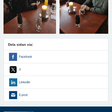
Dela sidan via:
Facebook
X
LinkedIn
E-post