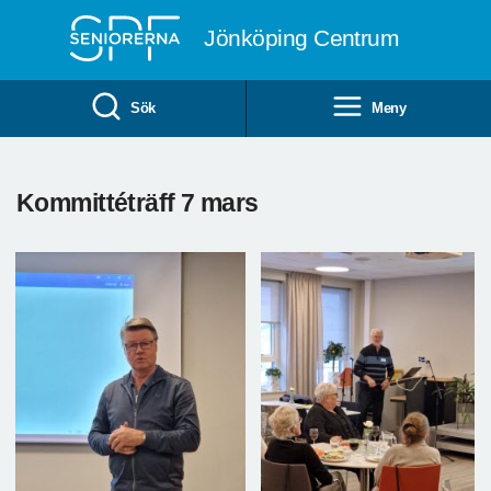
Till övergripande innehåll
Jönköping Centrum
Sök
Meny
Kommittéträff 7 mars