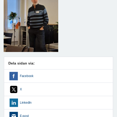
Dela sidan via:
Facebook
X
LinkedIn
E-post