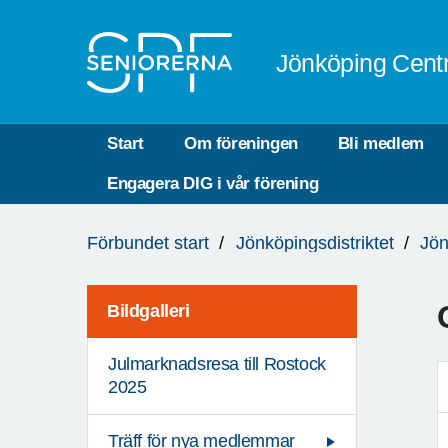
Till övergripande innehåll
Jönköping Cent
Start
Om föreningen
Bli medlem
Engagera DIG i vår förening
Du
Förbundet start
Jönköpingsdistriktet
Jön
är
här:
Bildgalleri
Julmarknadsresa till Rostock
2025
Träff för nya medlemmar