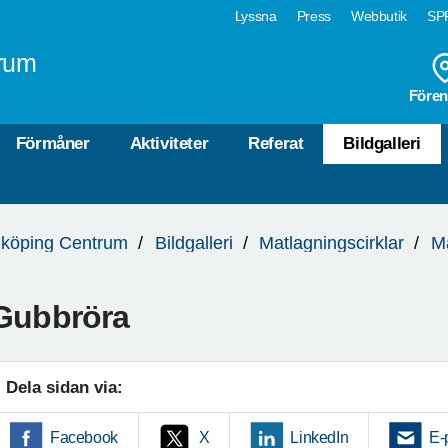
Lyssna
Press
Webbutik
SPF
rum
Fören
Förmåner
Aktiviteter
Referat
Bildgalleri
köping Centrum
Bildgalleri
Matlagningscirklar
M
Gubbröra
Dela sidan via:
Facebook
X
LinkedIn
E-