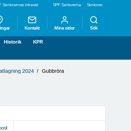
 Seniorernas intranät
SPF Seniorerna
Senioren
ingar
Kontakt
Mina sidor
Sök
Historik
KPR
atlagning 2024
Gubbröra
post