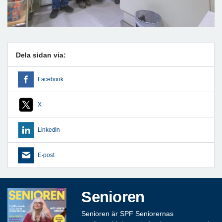
Dela sidan via:
Facebook
X
LinkedIn
E-post
Senioren
Senioren är SPF Seniorernas