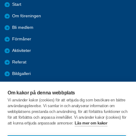
Start
Om föreningen
Bli medlem
Förmåner
Aktiviteter
Referat
Bildgalleri
Historik
Om kakor på denna webbplats
KPR
Vi använder kakor (cookies) för att erbjuda dig som besökare en bättre
användarupplevelse. Vi samlar in och analyserar information om
Engagera DIG i vår förening
webbplatsens prestanda och användning, för att förbättra funktioner och
för att förbättra och anpassa innehållet. Vi använder kakor (cookies) för
att kunna erbjuda anpassade annonser.
Läs mer om kakor
C/o:Lennart Lööw
Aspholmsgatan 21 lgh 1001