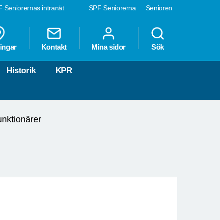
 Seniorernas intranät
SPF Seniorerna
Senioren
ingar
Kontakt
Mina sidor
Sök
Historik
KPR
nktionärer