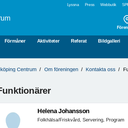
Lyssna
Press
Webbutik
SPF
rum
Fören
Förmåner
Aktiviteter
Referat
Bildgalleri
köping Centrum
Om föreningen
Kontakta oss
Fu
Funktionärer
Helena Johansson
Folkhälsa/Friskvård, Servering, Program