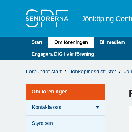
Till övergripande innehåll
Jönköping Cent
Start
Om föreningen
Bli medlem
Engagera DIG i vår förening
Du
Förbundet start
Jönköpingsdistriktet
Jön
är
här:
Om föreningen
Kontakta oss
Styrelsen