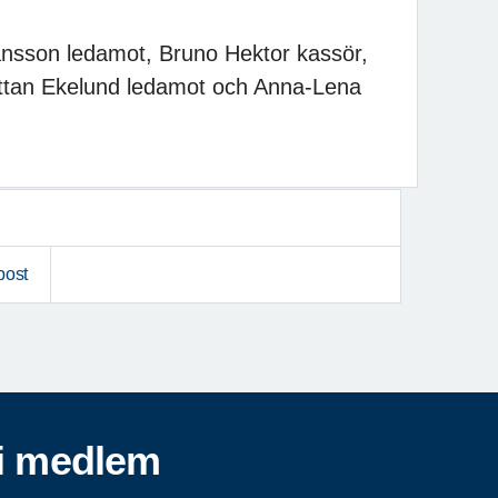
nsson ledamot, Bruno Hektor kassör,
ittan Ekelund ledamot och Anna-Lena
post
i medlem