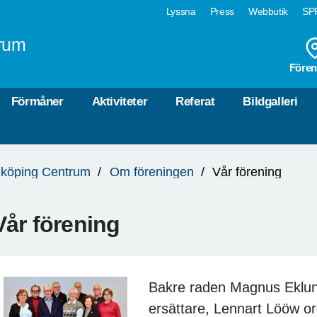
Lyssna
Press
Webbutik
SPF
rum
Fören
Förmåner
Aktiviteter
Referat
Bildgalleri
köping Centrum
Om föreningen
Vår förening
Vår förening
Bakre raden Magnus Eklun
ersättare, Lennart Lööw or