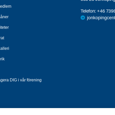
medlem
Telefon:
+46 739
åner
jonkopingcen
iteter
rat
alleri
rik
gera DIG i vår förening