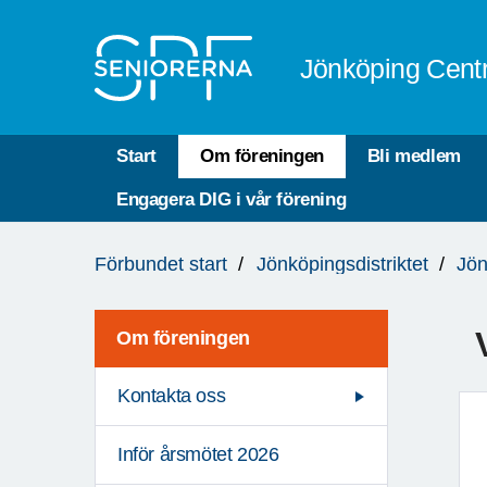
Till övergripande innehåll
Jönköping Cent
Start
Om föreningen
Bli medlem
Engagera DIG i vår förening
Du
Förbundet start
Jönköpingsdistriktet
Jön
är
här:
Om föreningen
Kontakta oss
Inför årsmötet 2026