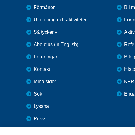
Förmåner
Bli 
Utbildning och aktiviteter
Förm
Så tycker vi
Aktiv
About us (in English)
Refe
Föreningar
Bildg
Kontakt
Histo
Mina sidor
KPR
Sök
Enga
Lyssna
Press
Webbutik