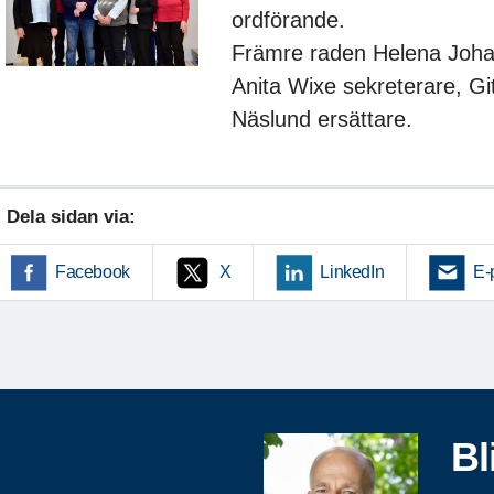
ordförande.
Främre raden Helena Joha
Anita Wixe sekreterare, G
Näslund ersättare.
Dela sidan via:
Facebook
X
LinkedIn
E-
Bl