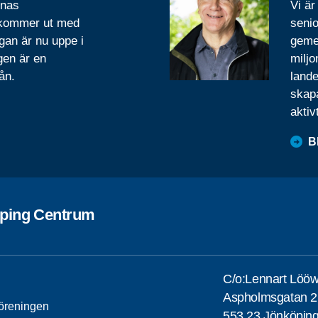
rnas
Vi är
 kommer ut med
senio
gan är nu uppe i
geme
gen är en
miljo
ån.
lande
skapa
aktiv
B
ping Centrum
C/o:Lennart Löö
Aspholmsgatan 2
öreningen
553 23 Jönköpin