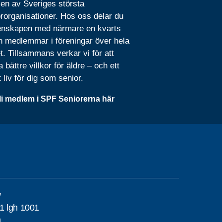
 en av Sveriges största
rorganisationer. Hos oss delar du
nskapen med närmare en kvarts
n medlemmar i föreningar över hela
t. Tillsammans verkar vi för att
 bättre villkor för äldre – och ett
t liv för dig som senior.
li medlem i SPF Seniorerna här
w
1 lgh 1001
g