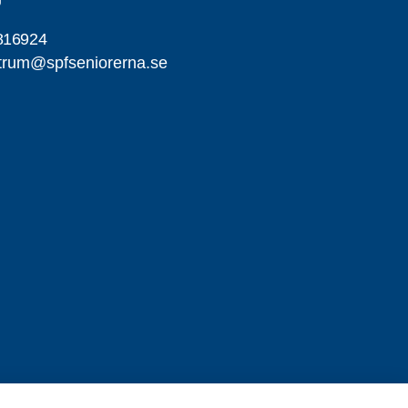
816924
trum@spfseniorerna.se