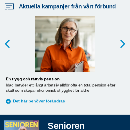
Aktuella kampanjer från vårt förbund
En trygg och rättvis pension
A
Idag betyder ett långt arbetsliv alltför ofta en total pension efter
T
skatt som skapar ekonomisk otrygghet för äldre.
ä
S
Det här behöver förändras
Senioren