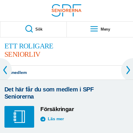
Till övergripande innehåll
S
T
Sök
Meny
A
R
ETT ROLIGARE
T
SENIORLIV
Bli medlem
Det här får du som medlem i SPF
Seniorerna
Försäkringar
Läs mer