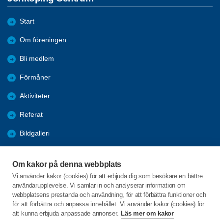
Start
Om föreningen
Bli medlem
Förmåner
Aktiviteter
Referat
Bildgalleri
Historik
Om kakor på denna webbplats
KPR
Vi använder kakor (cookies) för att erbjuda dig som besökare en bättre
användarupplevelse. Vi samlar in och analyserar information om
Engagera DIG i vår förening
webbplatsens prestanda och användning, för att förbättra funktioner och
för att förbättra och anpassa innehållet. Vi använder kakor (cookies) för
att kunna erbjuda anpassade annonser.
Läs mer om kakor
C/o:Lennart Lööw