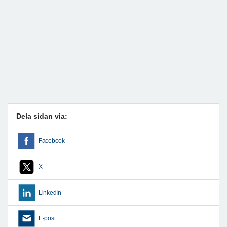
Dela sidan via:
Facebook
X
LinkedIn
E-post