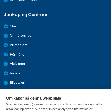
Jönköping Centrum
Start
Om föreningen
Bli medlem
Förmåner
Aktiviteter
Referat
Bildgalleri
Historik
Om kakor på denna webbplats
KPR
Vi använder kakor (cookies) för att erbjuda dig som besökare en bättre
användarupplevelse. Vi samlar in och analyserar information om
Engagera DIG i vår förening