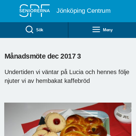
Till övergripande innehåll
Jönköping Centrum
Sök
Meny
Månadsmöte dec 2017 3
Undertiden vi väntar på Lucia och hennes följe
njuter vi av hembakat kaffebröd