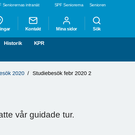
 Seniorernas intranät
SPF Seniorerna
Senioren
ingar
Kontakt
Mina sidor
Sök
Historik
KPR
besök 2020
Studiebesök febr 2020 2
atte vår guidade tur.