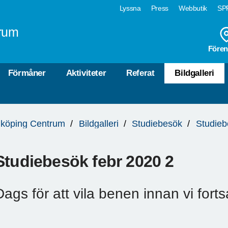
Lyssna
Press
Webbutik
SPF
rum
Fören
Förmåner
Aktiviteter
Referat
Bildgalleri
köping Centrum
Bildgalleri
Studiebesök
Studie
Studiebesök febr 2020 2
Dags för att vila benen innan vi forts