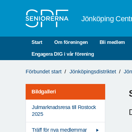
Till övergripande innehåll
Jönköping Cent
Start
Om föreningen
Bli medlem
Engagera DIG i vår förening
Du
Förbundet start
Jönköpingsdistriktet
Jön
är
här:
Bildgalleri
Julmarknadsresa till Rostock
2025
Träff för nya medlemmar