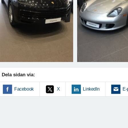
Dela sidan via:
Facebook
X
LinkedIn
E-