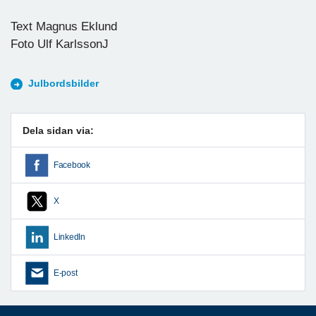
Text Magnus Eklund
Foto Ulf KarlssonJ
Julbordsbilder
Dela sidan via:
Facebook
X
LinkedIn
E-post