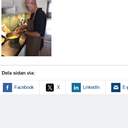
Dela sidan via:
Facebook
X
LinkedIn
E-