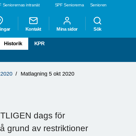
 Seniorernas intranät
SPF Seniorerna
Senioren
ingar
Kontakt
Mina sidor
Sök
Historik
KPR
 2020
Matlagning 5 okt 2020
NTLIGEN dags för
På grund av restriktioner