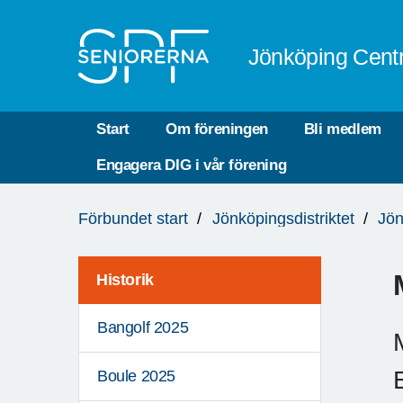
Till övergripande innehåll
Jönköping Cent
Start
Om föreningen
Bli medlem
Engagera DIG i vår förening
Du
Förbundet start
Jönköpingsdistriktet
Jön
är
här:
Historik
Bangolf 2025
Boule 2025