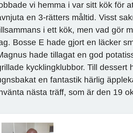
jobbade vi hemma i var sitt kök för a
avnjuta en 3-rätters måltid. Visst sa
tillsammans i ett kök, men vad gör
lag. Bosse E hade gjort en läcker s
Magnus hade tillagat en god potatiss
grillade kycklingklubbor. Till desser
ugnsbakat en fantastik härlig äpplek
invänta nästa träff, som är den 19 ok