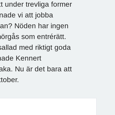
tt under trevliga former
knade vi att jobba
 man? Nöden har ingen
mörgås som entrérätt.
allad med riktigt goda
t hade Kennert
aka. Nu är det bara att
tober.