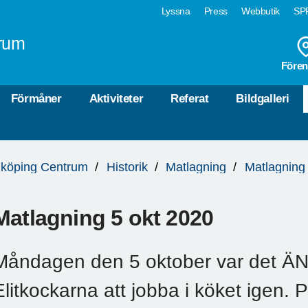
Lyssna
Press
Webbutik
SPF
rum
Fören
Förmåner
Aktiviteter
Referat
Bildgalleri
köping Centrum
Historik
Matlagning
Matlagning
Matlagning 5 okt 2020
Måndagen den 5 oktober var det Ä
Elitkockarna att jobba i köket igen. 