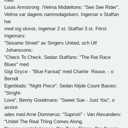
med
Louis Armstrong /Velma Middeltons: "See See Rider".
Velma var dagens namnsdagsbarn. Ingemar o Staffan
har
med sig skivor, Ingemar 2 st. Staffan 3 st. Först
Ingemars:
"Sesame Street" av Singers United, och Ulf
Johanssons:
"Check To Check. Sedan Staffans: "The Rat Race
Blues" med
Gigi Gryce - "Blue Farouq" med Charlie Rouse, - o
Berndt
Egerblads: "Night Piece". Sedan följde Count Basies:
"Stright-
Love", Benny Goodmans: "Sweet Sue - Just You", o
avslut-
ades med Arne Domnerus: "Sapristi" - Van Alexanders:
"Unitel The Real Thing Comes Along.