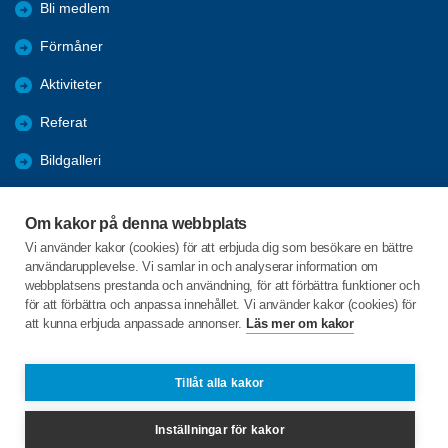
Bli medlem
Förmåner
Aktiviteter
Referat
Bildgalleri
Historik
Om kakor på denna webbplats
KPR
Vi använder kakor (cookies) för att erbjuda dig som besökare en bättre
användarupplevelse. Vi samlar in och analyserar information om
Engagera DIG i vår förening
webbplatsens prestanda och användning, för att förbättra funktioner och
för att förbättra och anpassa innehållet. Vi använder kakor (cookies) för
att kunna erbjuda anpassade annonser.
Läs mer om kakor
C/o:Lennart Lööw
Aspholmsgatan 21 lgh 1001
553 23 Jönköping
Tillåt alla kakor
Telefon:
+46 739816924
Inställningar för kakor
jonkopingcentrum@spfseniorerna.se