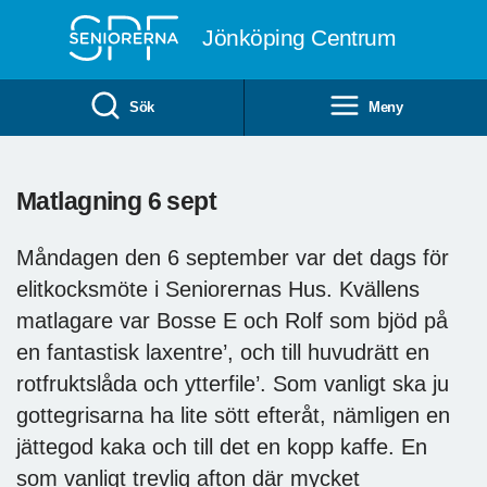
Till övergripande innehåll
Jönköping Centrum
Sök
Meny
Matlagning 6 sept
Måndagen den 6 september var det dags för
elitkocksmöte i Seniorernas Hus. Kvällens
matlagare var Bosse E och Rolf som bjöd på
en fantastisk laxentre’, och till huvudrätt en
rotfruktslåda och ytterfile’. Som vanligt ska ju
gottegrisarna ha lite sött efteråt, nämligen en
jättegod kaka och till det en kopp kaffe. En
som vanligt trevlig afton där mycket