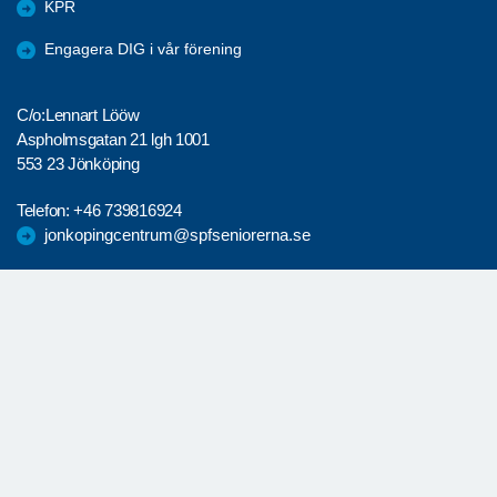
KPR
Engagera DIG i vår förening
C/o:Lennart Lööw
Aspholmsgatan 21 lgh 1001
553 23 Jönköping
Telefon:
+46 739816924
jonkopingcentrum@spfseniorerna.se