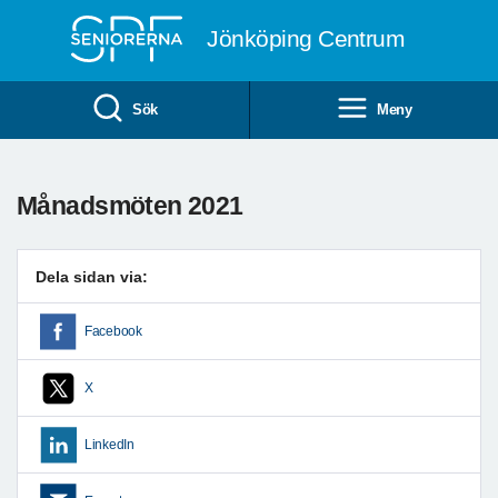
Till övergripande innehåll
Jönköping Centrum
Sök
Meny
Månadsmöten 2021
Dela sidan via:
Facebook
X
LinkedIn