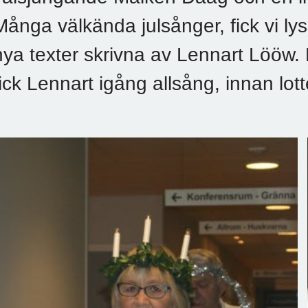
Många välkända julsånger, fick vi ly
nya texter skrivna av Lennart Lööw. E
fick Lennart igång allsång, innan lot