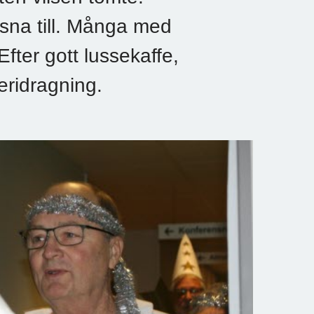
ssna till. Många med
fter gott lussekaffe,
teridragning.