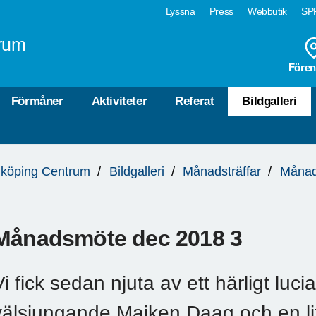
Lyssna
Press
Webbutik
SPF
rum
Fören
Förmåner
Aktiviteter
Referat
Bildgalleri
köping Centrum
Bildgalleri
Månadsträffar
Månad
Månadsmöte dec 2018 3
Vi fick sedan njuta av ett härligt luc
välsjungande Maiken Daag och en lit