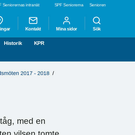
 Seniorernas intranät
SPF Seniorerna
Senioren
ingar
Kontakt
Mina sidor
Sök
Historik
KPR
smöten 2017 - 2018
iatåg, med en
en vilsen tomte.