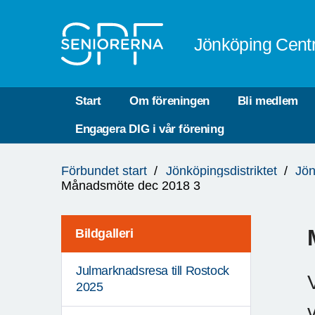
Till övergripande innehåll
Jönköping Cent
Start
Om föreningen
Bli medlem
Engagera DIG i vår förening
Du
Förbundet start
Jönköpingsdistriktet
Jön
är
Månadsmöte dec 2018 3
här:
Bildgalleri
Julmarknadsresa till Rostock
2025