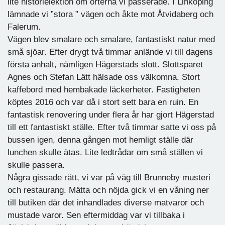
lite historielektion om orterna vi passerade. I Linköping
lämnade vi ”stora ” vägen och åkte mot Åtvidaberg och
Falerum.
Vägen blev smalare och smalare, fantastiskt natur med
små sjöar. Efter drygt två timmar anlände vi till dagens
första anhalt, nämligen Hägerstads slott. Slottsparet
Agnes och Stefan Lätt hälsade oss välkomna. Stort
kaffebord med hembakade läckerheter. Fastigheten
köptes 2016 och var då i stort sett bara en ruin. En
fantastisk renovering under flera år har gjort Hägerstad
till ett fantastiskt ställe. Efter två timmar satte vi oss på
bussen igen, denna gången mot hemligt ställe där
lunchen skulle ätas. Lite ledtrådar om små ställen vi
skulle passera.
Några gissade rätt, vi var på väg till Brunneby musteri
och restaurang. Mätta och nöjda gick vi en våning ner
till butiken där det inhandlades diverse matvaror och
mustade varor. Sen eftermiddag var vi tillbaka i