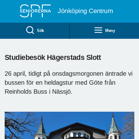
Till övergripande innehåll
Jönköping Centrum
Sök
Meny
Studiebesök Hägerstads Slott
26 april, tidigt på onsdagsmorgonen äntrade vi
bussen för en heldagstur med Göte från
Reinholds Buss i Nässjö.