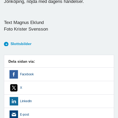
Jönköping, nöjda med dagens händelser.
Text Magnus Eklund
Foto Krister Svensson
Slottsbilder
Dela sidan via:
Facebook
X
LinkedIn
E-post