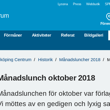
Lyssna
Press
Webbutik
SPF
rum
Fören
Förmåner
Aktiviteter
Referat
Bildgalleri
köping Centrum
Historik
Månadsluncher 2018
M
Månadslunch oktober 2018
Månadslunchen för oktober var förlag
Vi möttes av en gedigen och lyxig s