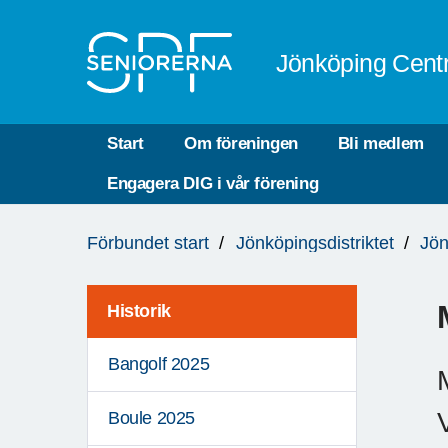
Till övergripande innehåll
Jönköping Cent
Start
Om föreningen
Bli medlem
Engagera DIG i vår förening
Du
Förbundet start
Jönköpingsdistriktet
Jön
är
här:
Historik
Bangolf 2025
Boule 2025