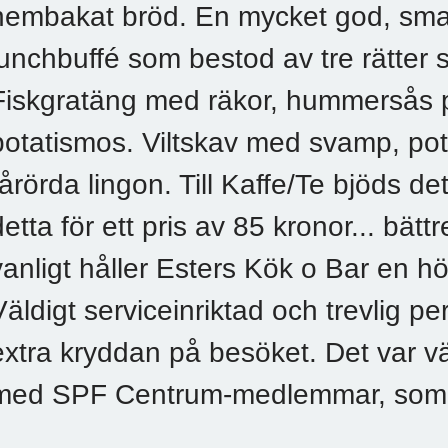
hembakat bröd. En mycket god, smak
lunchbuffé som bestod av tre rätter 
Fiskgratäng med räkor, hummersås 
potatismos. Viltskav med svamp, po
rårörda lingon. Till Kaffe/Te bjöds de
detta för ett pris av 85 kronor... bätt
vanligt håller Esters Kök o Bar en h
Väldigt serviceinriktad och trevlig p
extra kryddan på besöket. Det var väl
med SPF Centrum-medlemmar, som v