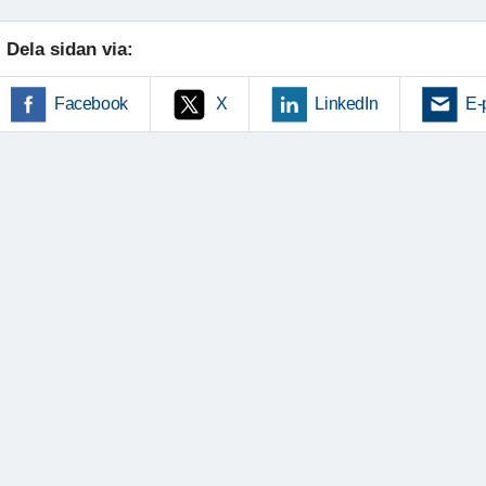
Dela sidan via:
Facebook
X
LinkedIn
E-