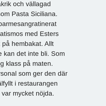
rik och vällagad
som Pasta Siciliana.
parmesangratinerat
tatismos med Esters
t på hembakat. Allt
re kan det inte bli. Som
ög klass på maten.
ersonal som ger den där
fyllt i restaurangen
ar mycket nöjda.