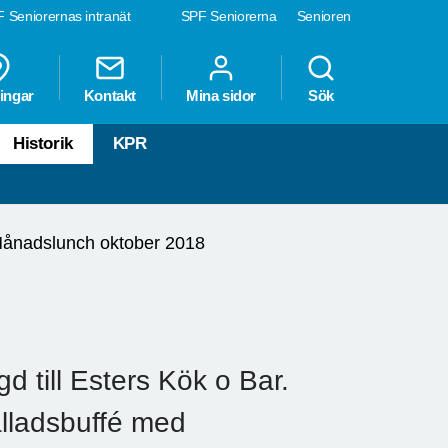
 Seniorernas intranät
SPF Seniorerna
Senioren
ingar
Kontakt
Mina sidor
Sök
Historik
KPR
ånadslunch oktober 2018
d till Esters Kök o Bar.
alladsbuffé med