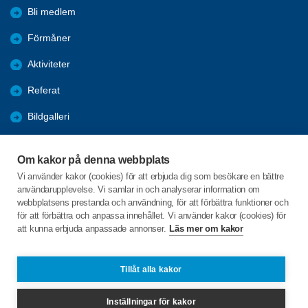
Bli medlem
Förmåner
Aktiviteter
Referat
Bildgalleri
Historik
Om kakor på denna webbplats
KPR
Vi använder kakor (cookies) för att erbjuda dig som besökare en bättre
användarupplevelse. Vi samlar in och analyserar information om
Engagera DIG i vår förening
webbplatsens prestanda och användning, för att förbättra funktioner och
för att förbättra och anpassa innehållet. Vi använder kakor (cookies) för
att kunna erbjuda anpassade annonser.
Läs mer om kakor
C/o:Lennart Lööw
Aspholmsgatan 21 lgh 1001
553 23 Jönköping
Tillåt alla kakor
Telefon:
+46 739816924
Inställningar för kakor