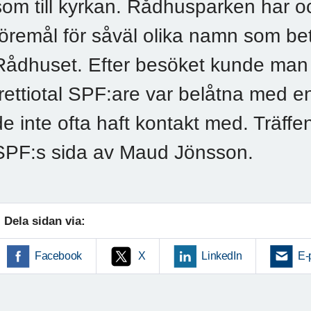
som till kyrkan. Rådhusparken har o
föremål för såväl olika namn som bet
Rådhuset. Efter besöket kunde man k
trettiotal SPF:are var belåtna med en t
de inte ofta haft kontakt med. Träff
SPF:s sida av Maud Jönsson.
Dela sidan via:
Facebook
X
LinkedIn
E-