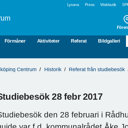
Lyssna
Press
Webbutik
SPF
rum
Fören
Förmåner
Aktiviteter
Referat
Bildgalleri
köping Centrum
Historik
Referat från studiebesök
Studiebesök 28 febr 2017
Studiebesök den 28 februari i Rådhu
guide var f.d. kommunalrådet Åke J