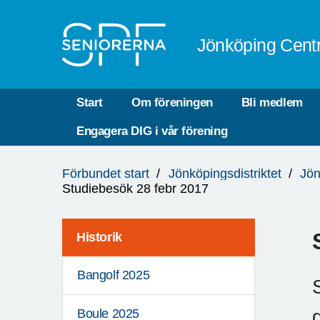
Till övergripande innehåll
Jönköping Cent
Start
Om föreningen
Bli medlem
Engagera DIG i vår förening
Du
Förbundet start
Jönköpingsdistriktet
Jön
är
Studiebesök 28 febr 2017
här:
Historik
Bangolf 2025
Boule 2025