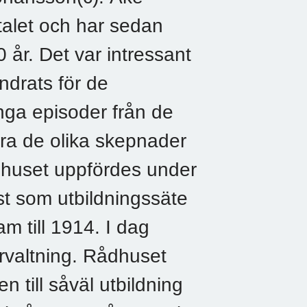
alet och har sedan
0 år. Det var intressant
ändrats för de
nga episoder från de
öra de olika skepnader
dhuset uppfördes under
t som utbildningssäte
m till 1914. I dag
rvaltning. Rådhuset
en till såväl utbildning