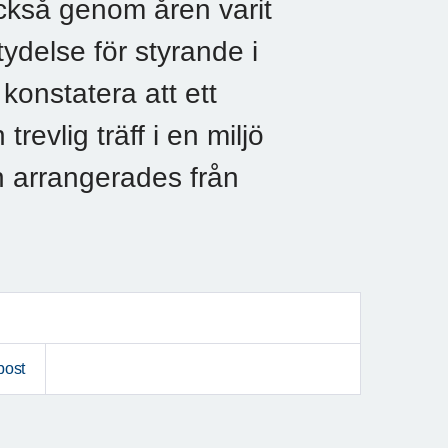
ckså genom åren varit
ydelse för styrande i
onstatera att ett
revlig träff i en miljö
en arrangerades från
post