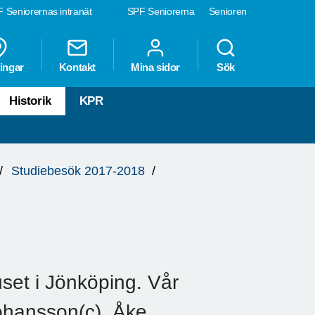
 Seniorernas intranät
SPF Seniorerna
Senioren
ingar
Kontakt
Mina sidor
Sök
Historik
KPR
Studiebesök 2017-2018
set i Jönköping. Vår
ohansson(c). Åke