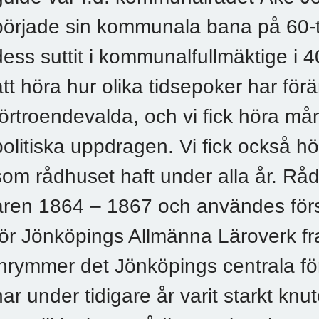
började sin kommunala bana på 60-t
dess suttit i kommunalfullmäktige i 4
att höra hur olika tidsepoker har för
förtroendevalda, och vi fick höra må
politiska uppdragen. Vi fick också h
som rådhuset haft under alla år. Rå
åren 1864 – 1867 och användes förs
för Jönköpings Allmänna Läroverk fra
inrymmer det Jönköpings centrala fö
har under tidigare år varit starkt knut