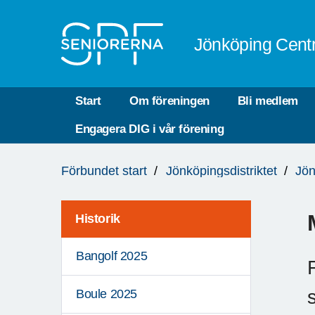
Till övergripande innehåll
Jönköping Cent
Start
Om föreningen
Bli medlem
Engagera DIG i vår förening
Du
Förbundet start
Jönköpingsdistriktet
Jön
är
här:
Historik
Bangolf 2025
Boule 2025