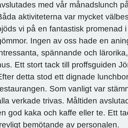
avslutades med vår månadslunch på
Båda aktiviteterna var mycket välbe
bjöds vi på en fantastisk promenad i 
gömmor. Ingen av oss hade en aning
intressanta, spännande och lärorika, 
hus. Ett stort tack till proffsguiden J
Efter detta stod ett dignade lunchbo
restaurangen. Som vanligt var stäm
alla verkade trivas. Måltiden avslut
en god kaka och kaffe eller te. Ett ta
trevligt bemötande av personalen.