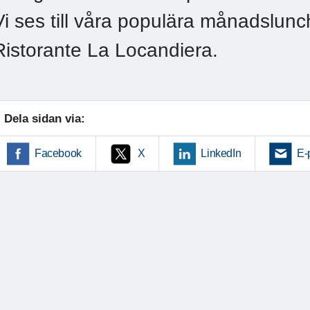
Vi ses till våra populära månadslunc
Ristorante La Locandiera.
Dela sidan via:
Facebook
X
LinkedIn
E-