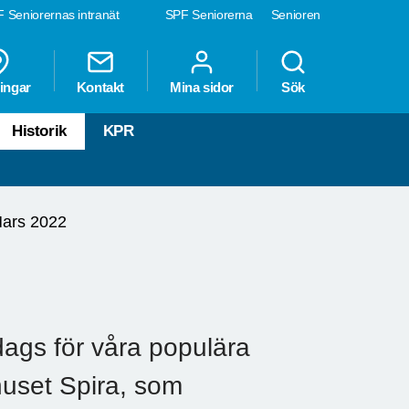
 Seniorernas intranät
SPF Seniorerna
Senioren
ingar
Kontakt
Mina sidor
Sök
Historik
KPR
ars 2022
ags för våra populära
uset Spira, som