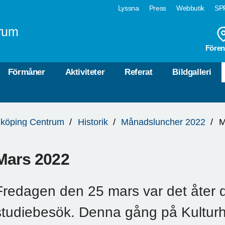
Lyssna
Press
Webbutik
SPF
rum
Fören
Förmåner
Aktiviteter
Referat
Bildgalleri
köping Centrum
Historik
Månadsluncher 2022
M
Mars 2022
Fredagen den 25 mars var det åter d
studiebesök. Denna gång på Kulturh