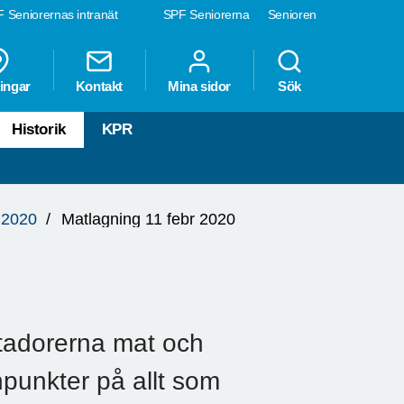
 Seniorernas intranät
SPF Seniorerna
Senioren
ingar
Kontakt
Mina sidor
Sök
Historik
KPR
 2020
Matlagning 11 febr 2020
atadorerna mat och
npunkter på allt som