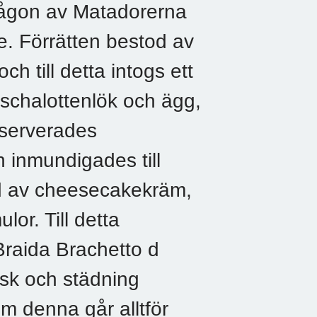
 någon av Matadorerna
de. Förrätten bestod av
h till detta intogs ett
, schalottenlök och ägg,
a serverades
n inmundigades till
d av cheesecakekräm,
or. Till detta
Braida Brachetto d
isk och städning
m denna går alltför