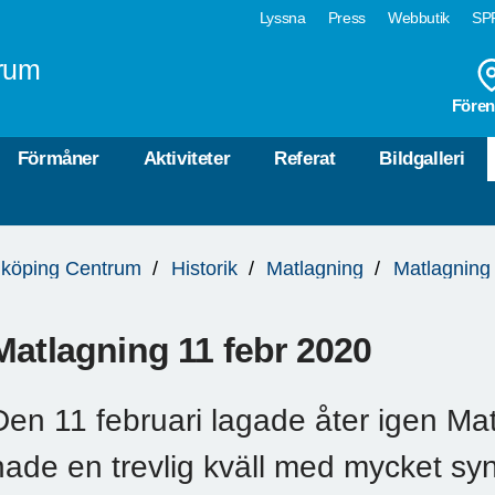
Lyssna
Press
Webbutik
SPF
rum
Fören
Förmåner
Aktiviteter
Referat
Bildgalleri
köping Centrum
Historik
Matlagning
Matlagning
Matlagning 11 febr 2020
Den 11 februari lagade åter igen M
hade en trevlig kväll med mycket sy