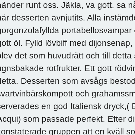
händer runt oss. Jäkla, va gott, sa
när desserten avnjutits. Alla instäm
gorgonzolafyllda portabellosvampar oc
gott öl. Fylld lövbiff med dijonsenap
blev det som huvudrätt och till dett
ugnsbakade rotfrukter. Ett gott rödvi
detta. Desserten som avsågs besto
svartvinbärskompott och grahamssmul
serverades en god Italiensk dryck,( 
Àcqui) som passade perfekt. Efter d
konstaterade gruppen att en kväll so