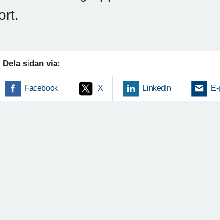
ort.
Dela sidan via:
Facebook
X
LinkedIn
E-