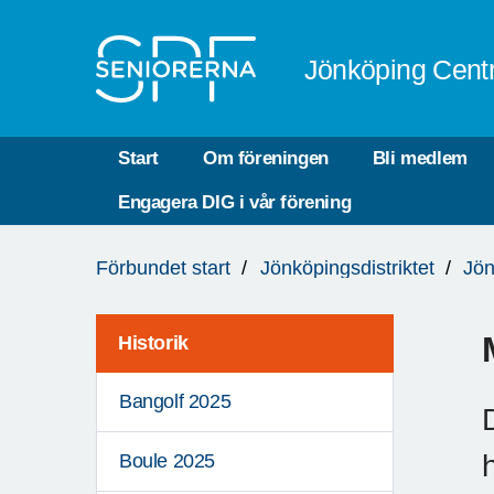
Till övergripande innehåll
Jönköping Cent
Start
Om föreningen
Bli medlem
Engagera DIG i vår förening
Du
Förbundet start
Jönköpingsdistriktet
Jön
är
här:
Historik
Bangolf 2025
Boule 2025