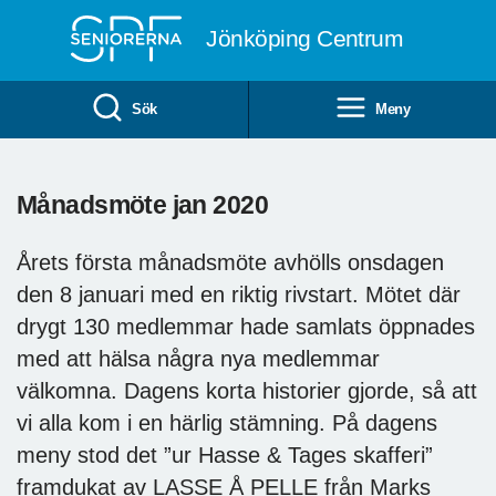
Till övergripande innehåll
Jönköping Centrum
Sök
Meny
Månadsmöte jan 2020
Årets första månadsmöte avhölls onsdagen
den 8 januari med en riktig rivstart. Mötet där
drygt 130 medlemmar hade samlats öppnades
med att hälsa några nya medlemmar
välkomna. Dagens korta historier gjorde, så att
vi alla kom i en härlig stämning. På dagens
meny stod det ”ur Hasse & Tages skafferi”
framdukat av LASSE Å PELLE från Marks