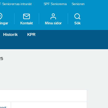
 Seniorernas intranät
SPF Seniorerna
Senioren
ingar
Kontakt
Mina sidor
Sök
Historik
KPR
25
post