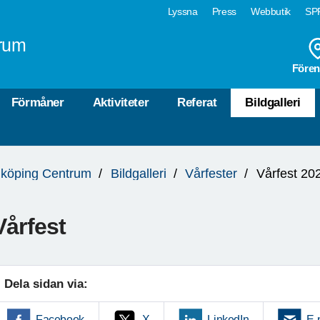
Lyssna
Press
Webbutik
SPF
rum
Fören
Förmåner
Aktiviteter
Referat
Bildgalleri
köping Centrum
Bildgalleri
Vårfester
Vårfest 20
Vårfest
Dela sidan via:
Facebook
X
LinkedIn
E-