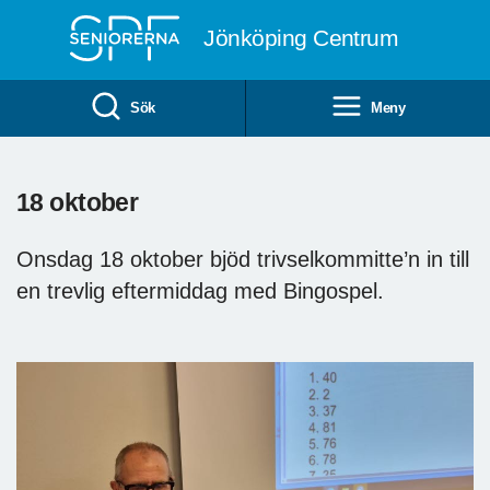
Till övergripande innehåll
Jönköping Centrum
Sök
Meny
18 oktober
Onsdag 18 oktober bjöd trivselkommitte’n in till
en trevlig eftermiddag med Bingospel.