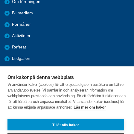
Om föreningen
Bli medlem
Förmåner
Aktiviteter
Referat
Bildgalleri
Historik
Om kakor på denna webbplats
KPR
Vi använder kakor (cookies) för att erbjuda dig som besökare en bättre
användarupplevelse. Vi samlar in och analyserar information om
Engagera DIG i vår förening
webbplatsens prestanda och användning, för att förbättra funktioner och
för att förbättra och anpassa innehållet. Vi använder kakor (cookies) för
att kunna erbjuda anpassade annonser.
Läs mer om kakor
C/o:Lennart Lööw
Aspholmsgatan 21 lgh 1001
553 23 Jönköping
Tillåt alla kakor