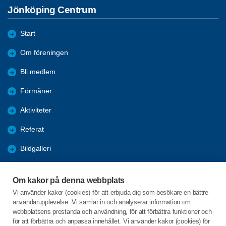
Jönköping Centrum
Start
Om föreningen
Bli medlem
Förmåner
Aktiviteter
Referat
Bildgalleri
Historik
Om kakor på denna webbplats
KPR
Vi använder kakor (cookies) för att erbjuda dig som besökare en bättre
användarupplevelse. Vi samlar in och analyserar information om
Engagera DIG i vår förening
webbplatsens prestanda och användning, för att förbättra funktioner och
för att förbättra och anpassa innehållet. Vi använder kakor (cookies) för