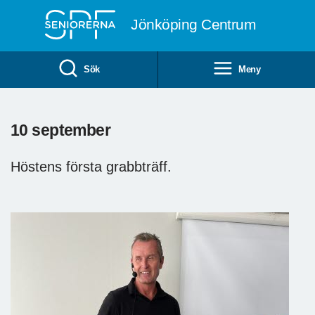
Till övergripande innehåll
Jönköping Centrum
Sök
Meny
10 september
Höstens första grabbträff.