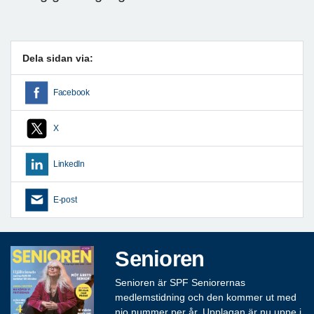
Dela sidan via:
Facebook
X
LinkedIn
E-post
Senioren
Senioren är SPF Seniorernas
medlemstidning och den kommer ut med
nio nummer per år. Upplagan är nu uppe i