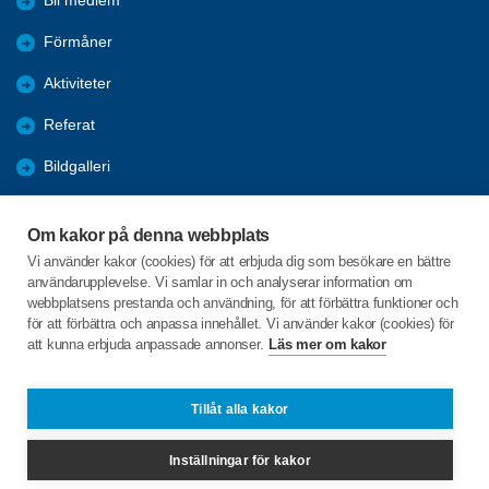
Bli medlem
Förmåner
Aktiviteter
Referat
Bildgalleri
Historik
Om kakor på denna webbplats
KPR
Vi använder kakor (cookies) för att erbjuda dig som besökare en bättre
användarupplevelse. Vi samlar in och analyserar information om
Engagera DIG i vår förening
webbplatsens prestanda och användning, för att förbättra funktioner och
för att förbättra och anpassa innehållet. Vi använder kakor (cookies) för
att kunna erbjuda anpassade annonser.
Läs mer om kakor
C/o:Lennart Lööw
Aspholmsgatan 21 lgh 1001
553 23 Jönköping
Tillåt alla kakor
Telefon:
+46 739816924
Inställningar för kakor
jonkopingcentrum@spfseniorerna.se