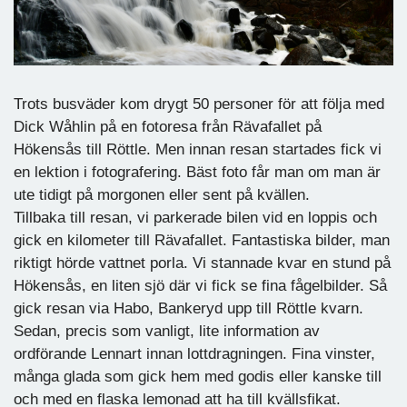
Trots busväder kom drygt 50 personer för att följa med
Dick Wåhlin på en fotoresa från Rävafallet på
Hökensås till Röttle. Men innan resan startades fick vi
en lektion i fotografering. Bäst foto får man om man är
ute tidigt på morgonen eller sent på kvällen.
Tillbaka till resan, vi parkerade bilen vid en loppis och
gick en kilometer till Rävafallet. Fantastiska bilder, man
riktigt hörde vattnet porla. Vi stannade kvar en stund på
Hökensås, en liten sjö där vi fick se fina fågelbilder. Så
gick resan via Habo, Bankeryd upp till Röttle kvarn.
Sedan, precis som vanligt, lite information av
ordförande Lennart innan lottdragningen. Fina vinster,
många glada som gick hem med godis eller kanske till
och med en flaska lemonad att ha till kvällsfikat.