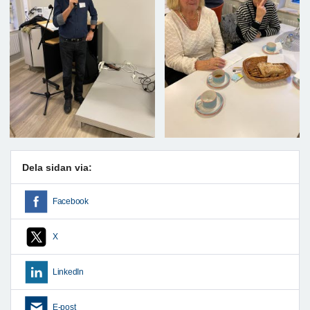
Dela sidan via:
Facebook
X
LinkedIn
E-post