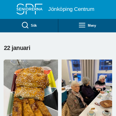
Till övergripande innehåll
Jönköping Centrum
Sök
Meny
22 januari