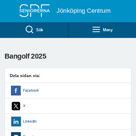
Till övergripande innehåll
Jönköping Centrum
Sök
Meny
Bangolf 2025
Dela sidan via:
Facebook
X
LinkedIn