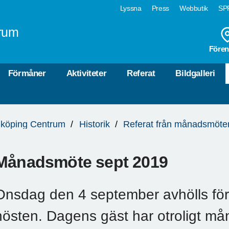
Lyssna
Press
Webbutik
SPF
rum
Fören
Förmåner
Aktiviteter
Referat
Bildgalleri
köping Centrum
Historik
Referat från månadsmöte
Månadsmöte sept 2019
Onsdag den 4 september avhölls fö
hösten. Dagens gäst har otroligt må