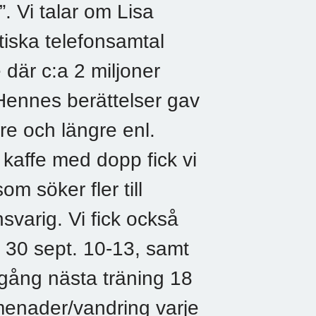
. Vi talar om Lisa
tiska telefonsamtal
där c:a 2 miljoner
 Hennes berättelser gav
are och längre enl.
 kaffe med dopp fick vi
om söker fler till
varig. Vi fick också
30 sept. 10-13, samt
i gång nästa träning 18
omenader/vandring varje