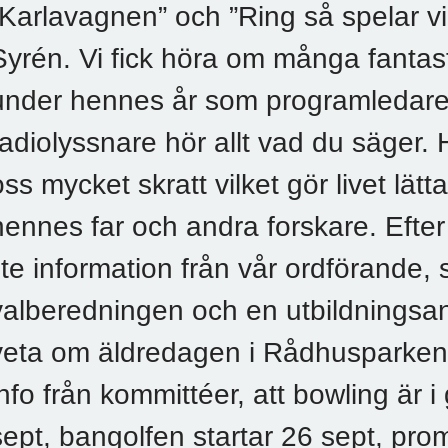
”Karlavagnen” och ”Ring så spelar vi”
Syrén. Vi fick höra om många fantas
under hennes år som programledare 
radiolyssnare hör allt vad du säger.
oss mycket skratt vilket gör livet lätt
hennes far och andra forskare. Efter
lite information från vår ordförande, s
valberedningen och en utbildningsans
veta om äldredagen i Rådhusparken 
info från kommittéer, att bowling är 
sept, bangolfen startar 26 sept, pr