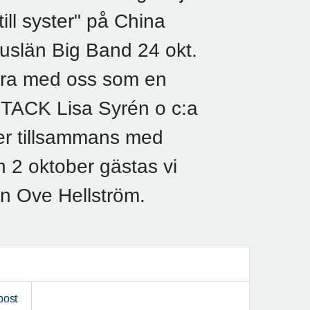
till syster" på China
huslän Big Band 24 okt.
ära med oss som en
r. TACK Lisa Syrén o c:a
r tillsammans med
2 oktober gästas vi
ren Ove Hellström.
post