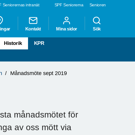
 Seniorernas intranät
SPF Seniorerna
Senioren
ingar
Kontakt
Mina sidor
Sök
Historik
KPR
n
Månadsmöte sept 2019
rsta månadsmötet för
nga av oss mött via