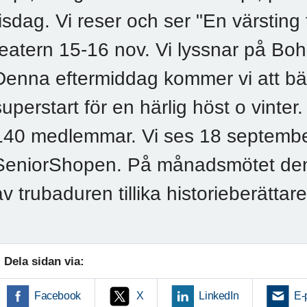
tisdag. Vi reser och ser "En värsting 
teatern 15-16 nov. Vi lyssnar på Bo
Denna eftermiddag kommer vi att b
superstart för en härlig höst o vinte
140 medlemmar. Vi ses 18 septembe
SeniorShopen. På månadsmötet den 
av trubaduren tillika historieberätta
Dela sidan via:
Facebook
X
LinkedIn
E-