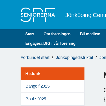
Till övergripande innehåll
Jönköping Cent
Start
Om föreningen
Bli medlem
Engagera DIG i vår förening
Du
Förbundet start
Jönköpingsdistriktet
Jön
är
här:
Historik
Bangolf 2025
Boule 2025