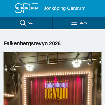
Till övergripande innehåll
Jönköping Centrum
Sök
Meny
Falkenbergsrevyn 2026