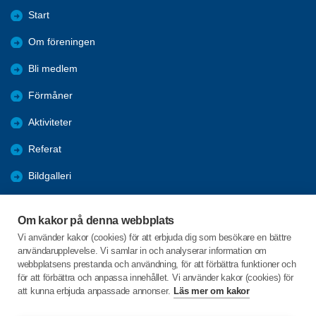
Start
Om föreningen
Bli medlem
Förmåner
Aktiviteter
Referat
Bildgalleri
Historik
Om kakor på denna webbplats
KPR
Vi använder kakor (cookies) för att erbjuda dig som besökare en bättre
användarupplevelse. Vi samlar in och analyserar information om
Engagera DIG i vår förening
webbplatsens prestanda och användning, för att förbättra funktioner och
för att förbättra och anpassa innehållet. Vi använder kakor (cookies) för
att kunna erbjuda anpassade annonser.
Läs mer om kakor
C/o:Lennart Lööw
Aspholmsgatan 21 lgh 1001