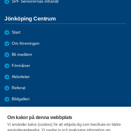
SPF Seniorernas intranät
Jönköping Centrum
Start
Om föreningen
Bli medlem
Förmåner
Aktiviteter
Referat
Bildgalleri
Historik
Om kakor på denna webbplats
KPR
Vi använder kakor (cookies) för att erbjuda dig som besökare en bättre
användarupplevelse. Vi samlar in och analyserar information om