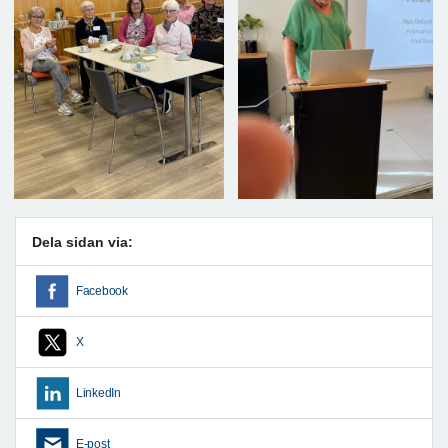
Dela sidan via:
Facebook
X
LinkedIn
E-post