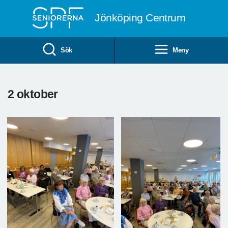
Till övergripande innehåll
Jönköping Centrum
Sök
Meny
2 oktober