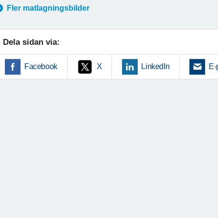
Fler matlagningsbilder
Dela sidan via:
Facebook
X
LinkedIn
E-