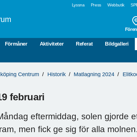
Lyssna
Press
Webbutik
SPF
rum
Fören
Förmåner
Aktiviteter
Referat
Bildgalleri
köping Centrum
Historik
Matlagning 2024
Elitk
19 februari
Måndag eftermiddag, solen gjorde ett l
fram, men fick ge sig för alla molnen