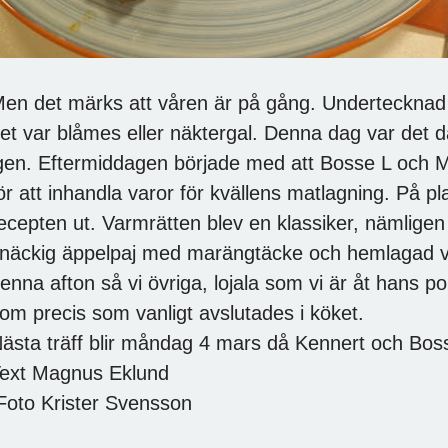
en det märks att våren är på gång. Undertecknad h
et var blåmes eller näktergal. Denna dag var det da
gen. Eftermiddagen började med att Bosse L och 
ör att inhandla varor för kvällens matlagning. På p
ecepten ut. Varmrätten blev en klassiker, nämligen 
näckig äppelpaj med marängtäcke och hemlagad van
enna afton så vi övriga, lojala som vi är åt hans po
om precis som vanligt avslutades i köket.
ästa träff blir måndag 4 mars då Kennert och Bo
ext Magnus Eklund
oto Krister Svensson