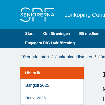
Till övergripande innehåll
Jönköping Cent
Start
Om föreningen
Bli medlem
Engagera DIG i vår förening
Du
Förbundet start
Jönköpingsdistriktet
Jön
är
här:
Historik
Bangolf 2025
Boule 2025