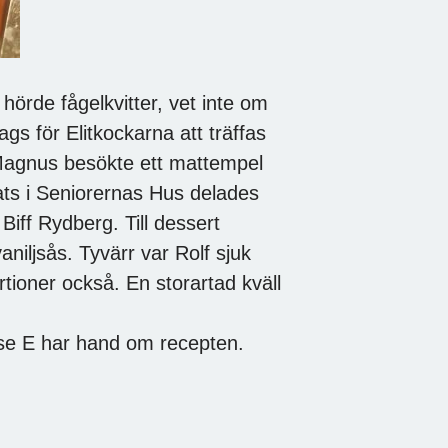
örde fågelkvitter, vet inte om
gs för Elitkockarna att träffas
Magnus besökte ett mattempel
lats i Seniorernas Hus delades
Biff Rydberg. Till dessert
iljsås. Tyvärr var Rolf sjuk
rtioner också. En storartad kväll
sse E har hand om recepten.