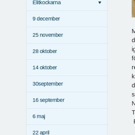
Elitkockarna
9 december
M
25 november
d
i
28 oktober
f
r
14 oktober
k
30september
d
s
16 september
N
T
6 maj
F
22 april