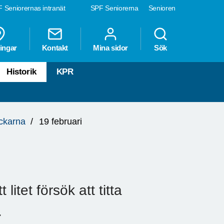
 Seniorernas intranät
SPF Seniorerna
Senioren
ingar
Kontakt
Mina sidor
Sök
Historik
KPR
ockarna
19 februari
itet försök att titta
.