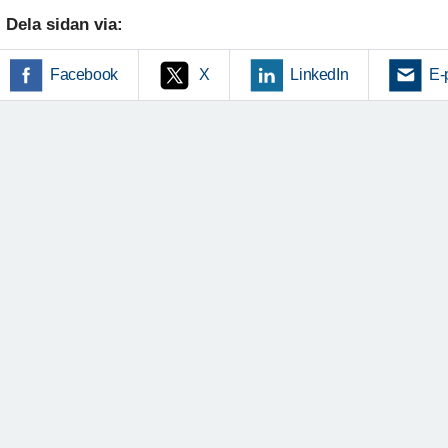
Dela sidan via:
Facebook
X
LinkedIn
E-