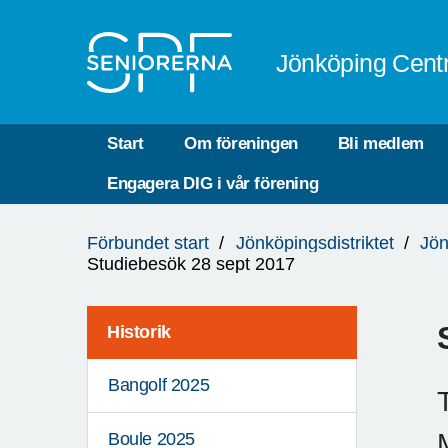
Till övergripande innehåll
Jönköping Cent
Start
Om föreningen
Bli medlem
Engagera DIG i vår förening
Du
Förbundet start
Jönköpingsdistriktet
Jön
är
Studiebesök 28 sept 2017
här:
Historik
Bangolf 2025
Boule 2025