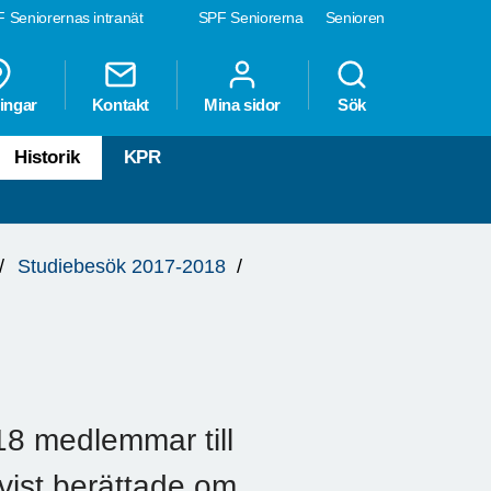
 Seniorernas intranät
SPF Seniorerna
Senioren
ingar
Kontakt
Mina sidor
Sök
Historik
KPR
Studiebesök 2017-2018
8 medlemmar till
vist berättade om