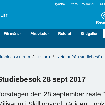
Lyssna
Press
Webbutik
SPF
rum
Fören
Förmåner
Aktiviteter
Referat
Bildgalleri
köping Centrum
Historik
Referat från studiebesök
Studiebesök 28 sept 2017
Torsdagen den 28 september reste 1
Miliseum i Skillingaryd. Guiden Engk