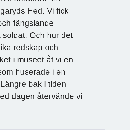
ngaryds Hed. Vi fick
 och fängslande
t soldat. Och hur det
olika redskap och
et i museet åt vi en
 som huserade i en
Längre bak i tiden
med dagen återvände vi