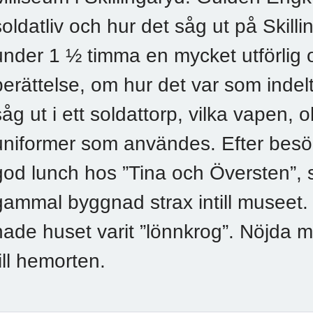
soldatliv och hur det såg ut på Skilli
under 1 ½ timma en mycket utförlig
berättelse, om hur det var som indel
såg ut i ett soldattorp, vilka vapen, 
uniformer som användes. Efter besök
god lunch hos ”Tina och Översten”,
gammal byggnad strax intill museet. 
hade huset varit ”lönnkrog”. Nöjda 
till hemorten.