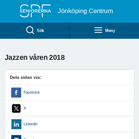
Till övergripande innehåll
Jönköping Centrum
Sök
Meny
Jazzen våren 2018
Dela sidan via:
Facebook
X
LinkedIn