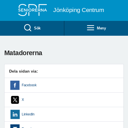
Till övergripande innehåll
Jönköping Centrum
Sök
Meny
Matadorerna
Dela sidan via:
Facebook
X
LinkedIn