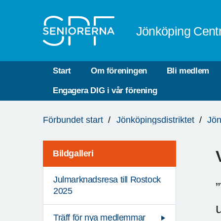
Till övergripande innehåll
Jönköping Cent
Start
Om föreningen
Bli medlem
Engagera DIG i vår förening
Du
Förbundet start
Jönköpingsdistriktet
Jön
är
här:
Bildgalleri
Julmarknadsresa till Rostock
2025
Träff för nya medlemmar