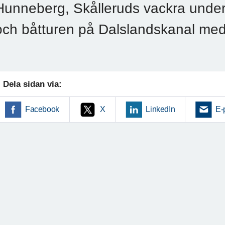
Hunneberg, Skålleruds vackra under
och båtturen på Dalslandskanal med
Dela sidan via:
Facebook
X
LinkedIn
E-