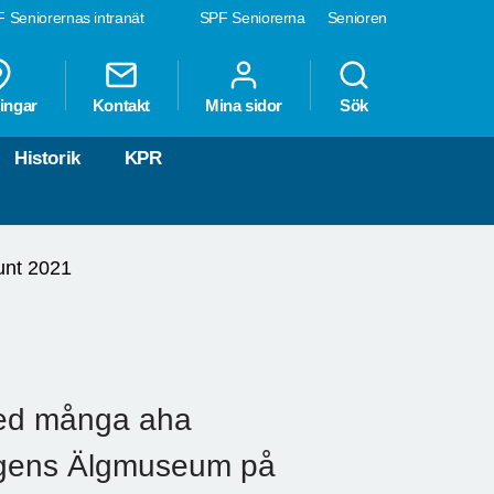
 Seniorernas intranät
SPF Seniorerna
Senioren
ingar
Kontakt
Mina sidor
Sök
Historik
KPR
unt 2021
med många aha
ngens Älgmuseum på