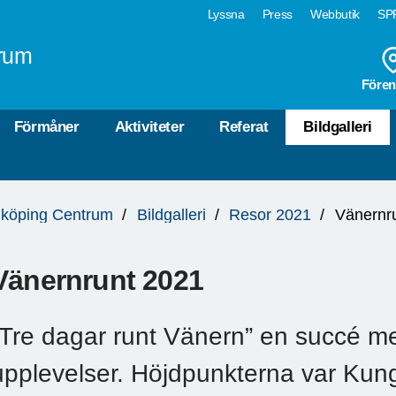
Lyssna
Press
Webbutik
SPF
rum
Fören
Förmåner
Aktiviteter
Referat
Bildgalleri
köping Centrum
Bildgalleri
Resor 2021
Vänernr
Vänernrunt 2021
”Tre dagar runt Vänern” en succé 
upplevelser. Höjdpunkterna var Ku