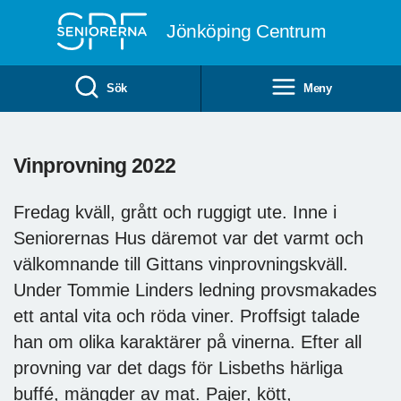
Till övergripande innehåll
Jönköping Centrum
Sök
Meny
Vinprovning 2022
Fredag kväll, grått och ruggigt ute. Inne i
Seniorernas Hus däremot var det varmt och
välkomnande till Gittans vinprovningskväll.
Under Tommie Linders ledning provsmakades
ett antal vita och röda viner. Proffsigt talade
han om olika karaktärer på vinerna. Efter all
provning var det dags för Lisbeths härliga
buffé, mängder av mat. Pajer, kött,