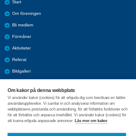
Start
Om föreningen
Bli medlem
Förmåner
Aktiviteter
Referat
Bildgalleri
Historik
Om kakor på denna webbplats
KPR
Vi använder kakor (cookies) för att erbjuda dig som besökare en bättre
användarupplevelse. Vi samlar in och analyserar information om
Engagera DIG i vår förening
webbplatsens prestanda och användning, för att förbättra funktioner och
för att förbättra och anpassa innehållet. Vi använder kakor (cookies) för
att kunna erbjuda anpassade annonser.
Läs mer om kakor
C/o:Lennart Lööw
Aspholmsgatan 21 lgh 1001