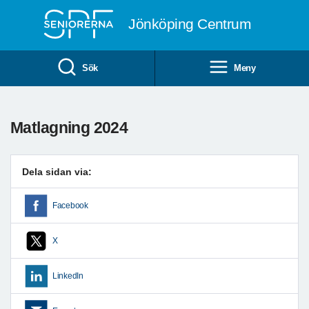
Till övergripande innehåll
Jönköping Centrum
Sök
Meny
Matlagning 2024
Dela sidan via:
Facebook
X
LinkedIn